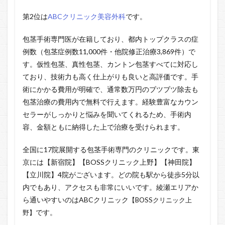
第2位は
ABCクリニック美容外科
です。
包茎手術専門医が在籍しており、都内トップクラスの症
例数（包茎症例数11,000件・他院修正治療3,869件）で
す。仮性包茎、真性包茎、カントン包茎すべてに対応し
ており、技術力も高く仕上がりも良いと高評価です。手
術にかかる費用が明確で、通常数万円のブツブツ除去も
包茎治療の費用内で無料で行えます。経験豊富なカウン
セラーがしっかりと悩みを聞いてくれるため、手術内
容、金額ともに納得した上で治療を受けられます。
全国に17院展開する包茎手術専門のクリニックです。東
京には【新宿院】【BOSSクリニック上野】【神田院】
【立川院】4院がございます。どの院も駅から徒歩5分以
内でもあり、アクセスも非常にいいです。綾瀬エリアか
ら通いやすいのはABCクリニック
【BOSSクリニック上
です。
野】