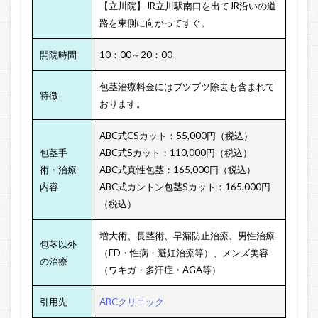
【立川院】JR立川駅南口を出てJR沿いの道
路を東側に向かってすぐ。
開院時間
10：00～20：00
包茎治療料金にはブツブツ除去も含まれて
特徴
おります。
ABC式CSカット：55,000円（税込）
包茎手
ABC式Sカット：110,000円（税込）
術・治療
ABC式真性包茎：165,000円（税込）
内容
ABC式カントン包茎Sカット：165,000円
（税込）
増大術、
長茎術、
早漏防止治療、
男性治療
包茎以外
（ED・性病・避妊治療等）、
メンズ美容
の治療
（ワキガ・多汗症・AGA等）
引用先
ABCクリニック