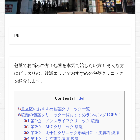
PR
包茎でお悩みの方！包茎を本気で治したい方！ そんな方
にピッタリの、綾瀬エリアでおすすめの包茎クリニック
を紹介します。
Contents
[
hide
]
1
足立区のおすすめ包茎クリニック一覧
2
綾瀬の包茎クリニック一覧おすすめランキングTOP5！
2.1
第1位 メンズライフクリニック 綾瀬
2.2
第2位 ABCクリニック 綾瀬
2.3
第3位 北千住クリニック形成外科・皮膚科 綾瀬
2.4
第4位 足立東部病院 綾瀬