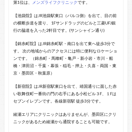
第1位は、
メンズライフクリニック
です。
【池袋院】はJR池袋駅東口（パルコ側）を出て、目の前
の横断歩道を渡り、 1Fサンドラッグのビルと三菱UFJ銀
行の脇道を入った2軒目です。(サンシャイン通り)
【錦糸町院】はJR錦糸町駅・南口を出て東へ徒歩3分で
す。 次の地域からのアクセスには特に便利なロケーショ
ンです。 （錦糸町・馬喰町・亀戸・新小岩・市川・船
橋・津田沼・千葉・幕張・稲毛・押上・久喜・両国・東
京・墨田区・秋葉原）
【新宿院】はJR新宿駅東口を出て、靖国通りに面した赤
い歌舞伎町一番街の門の右手にある小松ビル３F、１Fは
セブンイレブンです。各線新宿駅 徒歩3分です。
綾瀬エリアにクリニックはありませんが、墨田区にクリ
ニックがあるため綾瀬から通院することも可能です。