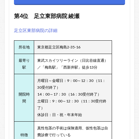
第4位
足立東部病院
綾瀬
足立区東部病院の詳細
所在地
東京都足立区梅島2-35-16
最寄り
東武スカイツリーライン（日比谷線直通）
駅
／「梅島駅」「西新井駅」徒歩13分
月曜日～金曜日：9：00～12：30 （11：
30受付終了）
開院時
14：00～17：30 （16：30受付終了）
間
土曜日：9：00～12：30 （11：30受付終
了）
休診日：日・祝・年末年始
真性包茎の手術は保険適用、仮性包茎は自
特徴
費診療で行っている