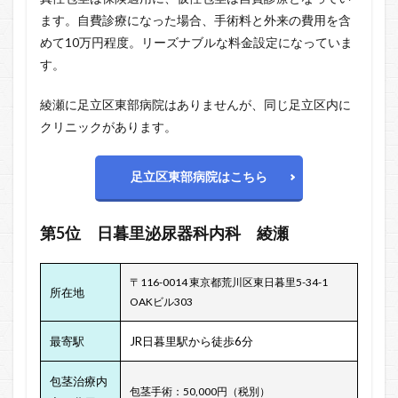
ます。自費診療になった場合、手術料と外来の費用を含
めて10万円程度。リーズナブルな料金設定になっていま
す。
綾瀬に足立区東部病院はありませんが、同じ足立区内に
クリニックがあります。
足立区東部病院はこちら
第5位
日暮里泌尿器科内科
綾瀬
〒116-0014 東京都荒川区東日暮里5-34-1
所在地
OAKビル303
最寄駅
JR日暮里駅から徒歩6分
包茎治療内
包茎手術：50,000円（税別）