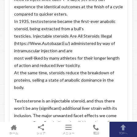
experience the identical outcomes at the finish of a cycle
compared to quicker esters.
In 1935, testosterone became the first-ever anabolic
steroid, being extracted from a bull’s
testicles. Injectable steroids Are All Steroids Illegal
(
https://Www.Autobazar.Eu/
) administered by way of
intramuscular injection and are
most well-liked by many athletes for their longer length
of action and reduced liver toxicity.
At the same time, steroids reduce the breakdown of
proteins, selling a state of anabolic dominance in the
body.
Testosterone is an injectable steroid, and thus there
won’t be any (significant) additional liver strain with its
inclusion. The major unwanted facet effects we come
across on Deca Durabolin are low libido and erectile
dysfunction, notoriously known as Deca dick.
ホーム
シェア
メニュー
電話
TOPへ