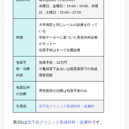
水曜日、金曜日：15:00～19:00、木曜
日、土曜日：15:00～17:30
大学病院と同じレベルの診療を行って
いる
特徴
学術データーに基づいた美容外科診療
がモットー
包茎手術はすべて自費診療
包茎手
包茎手術：12万円
術・治療
※亀頭直下あるいは陰茎基部での包皮
内容
環状切除
包茎以外
男性陰部の治療は包茎手術のみ
の治療
引用先
北千住クリニック形成外科・皮膚科
第3位は
北千住クリニック形成外科・皮膚科
です。