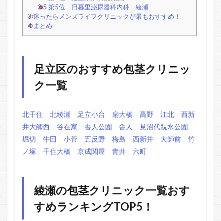
2.5
第5位 日暮里泌尿器科内科 綾瀬
3
迷ったらメンズライフクリニックが最もおすすめ！
4
まとめ
足立区のおすすめ包茎クリニッ
ク一覧
北千住
北綾瀬
足立小台
扇大橋
高野
江北
西新
井大師西
谷在家
舎人公園
舎人
見沼代親水公園
堀切
牛田
小菅
五反野
梅島
西新井
大師前
竹
ノ塚
千住大橋
京成関屋
青井
六町
綾瀬の包茎クリニック一覧おす
すめランキングTOP5！