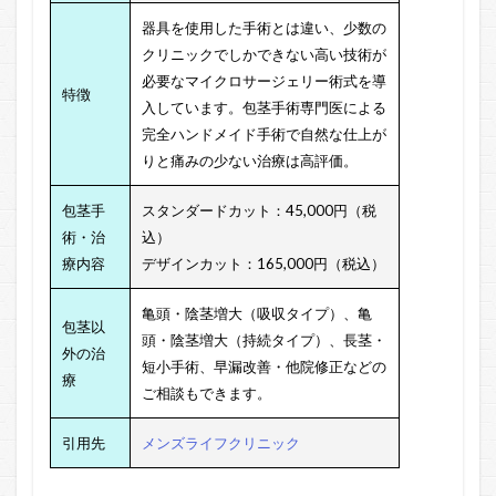
器具を使用した手術とは違い、少数の
クリニックでしかできない高い技術が
必要なマイクロサージェリー術式を導
特徴
入しています。包茎手術専門医による
完全ハンドメイド手術で自然な仕上が
りと痛みの少ない治療は高評価。
包茎手
スタンダードカット：45,000円（税
術・治
込）
療内容
デザインカット：165,000円（税込）
亀頭・陰茎増大（吸収タイプ）、
亀
包茎以
頭・陰茎増大（持続タイプ）、
長茎・
外の治
短小手術、早漏改善・他院修正などの
療
ご相談もできます。
引用先
メンズライフクリニック