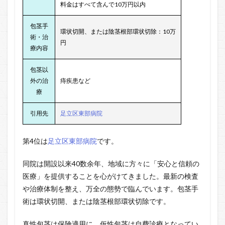
料金はすべて含んで10万円以内
包茎手
環状切開、または陰茎根部環状切除：10万
術・治
円
療内容
包茎以
外の治
痔疾患など
療
引用先
足立区東部病院
第4位は
足立区東部病院
です。
同院は開設以来40数余年、地域に方々に「安心と信頼の
医療」を提供することを心がけてきました。最新の検査
や治療体制を整え、万全の態勢で臨んでいます。包茎手
術は環状切開、または陰茎根部環状切除です。
真性包茎は保険適用に、仮性包茎は自費診療となってい