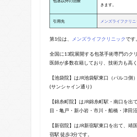
包茎以外の治療
きます。
引用先
メンズライフクリニ
第1位は、
メンズライフクリニック
です
全国に13院展開する包茎手術専門のク
医師が多数在籍しており、技術力も高
【池袋院】はJR池袋駅東口（パルコ側）
(サンシャイン通り)
【錦糸町院】はJR錦糸町駅・南口を出
目・亀戸・新小岩・市川・船橋・津田
【新宿院】はJR新宿駅東口を出て、靖
宿駅 徒歩3分です。