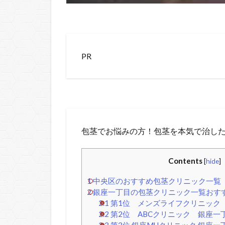
PR
包茎でお悩みの方！包茎を本気で治した
Contents
[
hide
]
1
中央区のおすすめ包茎クリニック一覧
2
銀座一丁目の包茎クリニック一覧おすす
2.1
第1位 メンズライフクリニック
2.2
第2位 ABCクリニック 銀座一
2.3
第3位 銀座MUクリニック 銀座一