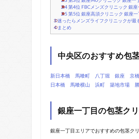
2.4
第4位 FBCメンズクリニック 銀
2.5
第5位 銀座高須クリニック 銀座一
3
迷ったらメンズライフクリニックが最
4
まとめ
中央区のおすすめ包
新日本橋
馬喰町
八丁堀
銀座
京
日本橋
馬喰横山
浜町
築地市場
銀座一丁目の包茎クリ
銀座一丁目エリアでおすすめの包茎ク