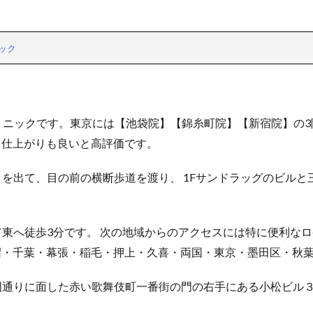
ック
。
リニックです。東京には【池袋院】【錦糸町院】【新宿院】の
く仕上がりも良いと高評価です。
を出て、目の前の横断歩道を渡り、 1Fサンドラッグのビルと三
て東へ徒歩3分です。 次の地域からのアクセスには特に便利なロ
沼・千葉・幕張・稲毛・押上・久喜・両国・東京・墨田区・秋
国通りに面した赤い歌舞伎町一番街の門の右手にある小松ビル３