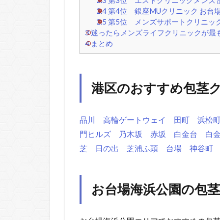
2.4
第4位 銀座MUクリニック お台
2.5
第5位 メンズサポートクリニック
3
迷ったらメンズライフクリニックが最
4
まとめ
港区のおすすめ包茎
品川
高輪ゲートウェイ
田町
浜松
門ヒルズ
乃木坂
赤坂
白金台
白
芝
日の出
芝浦ふ頭
台場
神谷町
お台場海浜公園の包茎