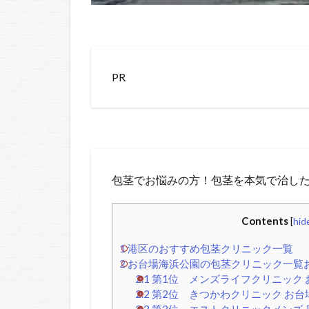
PR
包茎でお悩みの方！包茎を本気で治した
Contents
[
hid
1
港区のおすすめ包茎クリニック一覧
2
お台場海浜公園の包茎クリニック一覧お
2.1
第1位 メンズライフクリニック 
2.2
第2位 きつかわクリニック お台
2.3
第3位 エストクリニックメンズ 