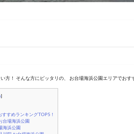
い方！ そんな方にピッタリの、 お台場海浜公園エリアでおす
e
]
すすめランキングTOP5！
お台場海浜公園
場海浜公園
品川院 お台場海浜公園