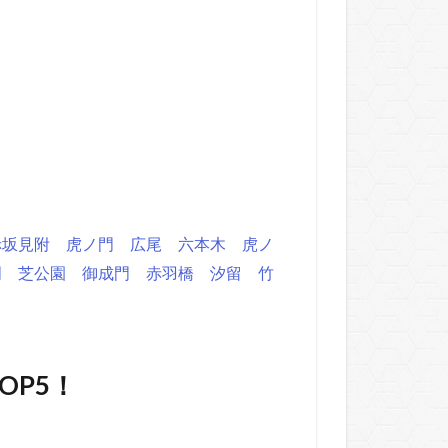
赤坂見附
虎ノ門
広尾
六本木
虎ノ
門
芝公園
御成門
赤羽橋
汐留
竹
P5！