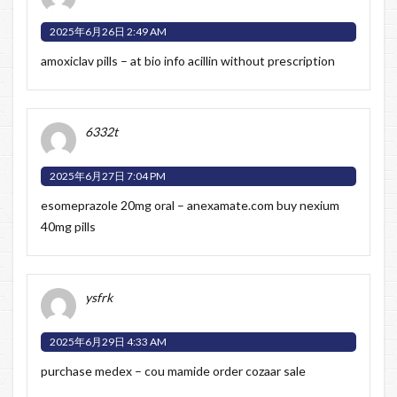
2025年6月26日 2:49 AM
amoxiclav pills –
at bio info
acillin without prescription
6332t
2025年6月27日 7:04 PM
esomeprazole 20mg oral –
anexamate.com
buy nexium
40mg pills
ysfrk
2025年6月29日 4:33 AM
purchase medex –
cou mamide
order cozaar sale