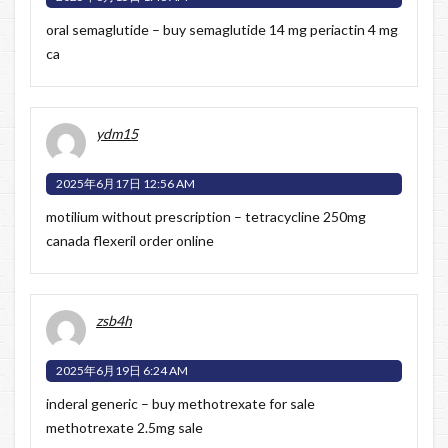
oral semaglutide –
buy semaglutide 14 mg
periactin 4 mg
ca
ydm15
2025年6月17日 12:56 AM
motilium without prescription –
tetracycline 250mg
canada
flexeril order online
zsb4h
2025年6月19日 6:24 AM
inderal generic –
buy methotrexate for sale
methotrexate 2.5mg sale