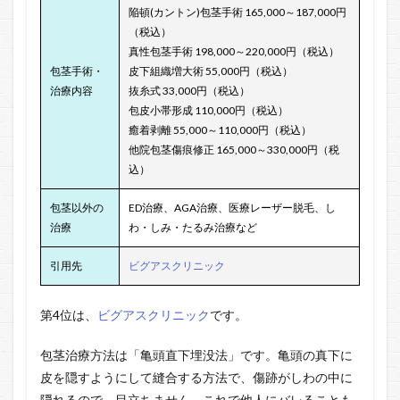
陥頓(カントン)包茎手術 165,000～187,000円
（税込）
真性包茎手術 198,000～220,000円（税込）
包茎手術・
皮下組織増大術 55,000円（税込）
治療内容
抜糸式 33,000円（税込）
包皮小帯形成 110,000円（税込）
癒着剥離 55,000～110,000円（税込）
他院包茎傷痕修正 165,000～330,000円（税
込）
包茎以外の
ED治療、AGA治療、医療レーザー脱毛、し
治療
わ・しみ・たるみ治療など
引用先
ビグアスクリニック
第4位は、
ビグアスクリニック
です。
包茎治療方法は「亀頭直下埋没法」です。亀頭の真下に
皮を隠すようにして縫合する方法で、傷跡がしわの中に
隠れるので、目立ちません。これで他人にバレることも