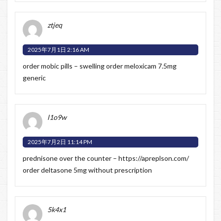
ztjeq
2025年7月1日 2:16 AM
order mobic pills –
swelling
order meloxicam 7.5mg
generic
l1o9w
2025年7月2日 11:14 PM
prednisone over the counter –
https://apreplson.com/
order deltasone 5mg without prescription
5k4x1