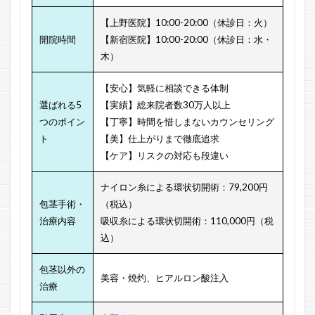
【上野医院】10:00-20:00（休診日：火）
開院時間
【新宿医院】10:00-20:00（休診日：水・
木）
【安心】気軽に相談できる体制
選ばれる5
【実績】総来院者数30万人以上
つのポイン
【丁寧】時間を惜しまないカウンセリング
ト
【美】仕上がりまで徹底追求
【ケア】リスクの対応も段違い
ナイロン糸による環状切開術：79,200円
包茎手術・
（税込）
治療内容
吸収糸による環状切開術：110,000円（税
込）
包茎以外の
美容・焼灼、
ヒアルロン酸注入
治療