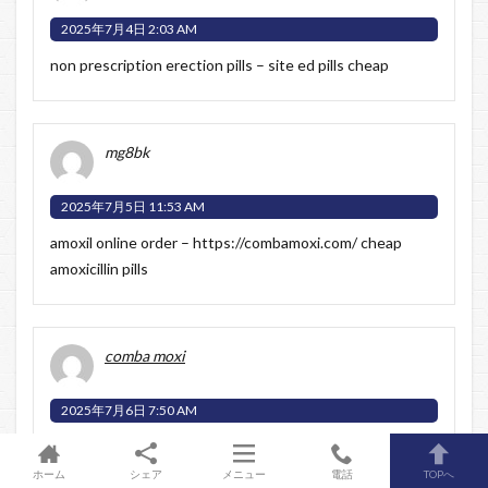
2025年7月4日 2:03 AM
non prescription erection pills –
site
ed pills cheap
mg8bk
2025年7月5日 11:53 AM
amoxil online order –
https://combamoxi.com/
cheap
amoxicillin pills
comba moxi
2025年7月6日 7:50 AM
Greetings! Extremely useful par‘nesis within this article!
It’s the scarcely changes which will espy the largest
ホーム
シェア
メニュー
電話
TOPへ