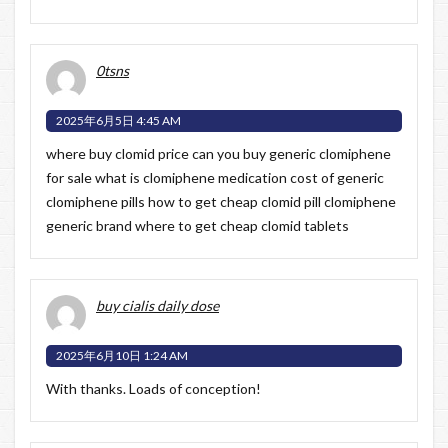
0tsns
2025年6月5日 4:45 AM
where buy clomid price can you buy generic clomiphene
for sale what is clomiphene medication
cost of generic
clomiphene pills
how to get cheap clomid pill clomiphene
generic brand where to get cheap clomid tablets
buy cialis daily dose
2025年6月10日 1:24 AM
With thanks. Loads of conception!