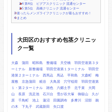
2.4
第4位 ビグアスクリニック 流通センター
2.5
第5位 高橋クリニック 流通センター
3
迷ったらメンズライフクリニックが最もおすすめ！
4
まとめ
大田区のおすすめ包茎クリニッ
ク一覧
大森
蒲田
昭和島
整備場
天空橋
羽田空港第３タ
ーミナル
新整備場
羽田空港第１ターミナル
羽田空
港第２ターミナル
西馬込
馬込
平和島
大森町
梅
屋敷
京急蒲田
糀谷
大鳥居
穴守稲荷
羽田空港第
１・第２ターミナル
雑色
六郷土手
北千束
大岡
山
長原
洗足池
石川台
雪が谷大塚
御嶽山
久が
原
千鳥町
池上
蓮沼
田園調布
多摩川
沼部
鵜
の木
下丸子
武蔵新田
矢口渡