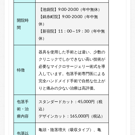
【池袋院】9:00-20:00（年中無休）
【錦糸町院】9:00-20:00（年中無
開院時
休）
間
【新宿院】11：00～19：30（年中無
休）
器具を使用した手術とは違い、少数の
クリニックでしかできない高い技術が
必要なマイクロサージェリー術式を導
特徴
入しています。包茎手術専門医による
完全ハンドメイド手術で自然な仕上が
りと痛みの少ない治療は高評価。
包茎手
スタンダードカット：45,000円（税
術・治
込）
療内容
デザインカット：165,000円（税込）
亀頭・陰茎増大（吸収タイプ）、
亀
包茎以