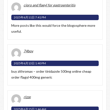
cipro and flagyl for gastroenteritis
2025年6月11日 7:41 PM
More posts like this would force the blogosphere more
useful.
74bov
2025年6月13日 1:40 PM
buy zithromax –
order tinidazole 500mg online cheap
order flagyl 400mg generic
rlzze
2025年6月15日 1:46 AM