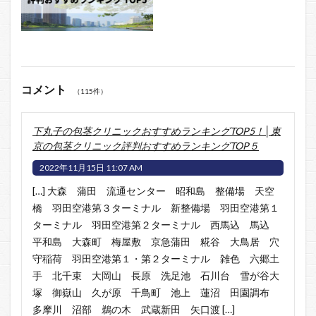
コメント
（115件）
下丸子の包茎クリニックおすすめランキングTOP5！│東
京の包茎クリニック評判おすすめランキングTOP５
2022年11月15日 11:07 AM
[…] 大森 蒲田 流通センター 昭和島 整備場 天空
橋 羽田空港第３ターミナル 新整備場 羽田空港第１
ターミナル 羽田空港第２ターミナル 西馬込 馬込
平和島 大森町 梅屋敷 京急蒲田 糀谷 大鳥居 穴
守稲荷 羽田空港第１・第２ターミナル 雑色 六郷土
手 北千束 大岡山 長原 洗足池 石川台 雪が谷大
塚 御嶽山 久が原 千鳥町 池上 蓮沼 田園調布
多摩川 沼部 鵜の木 武蔵新田 矢口渡 […]