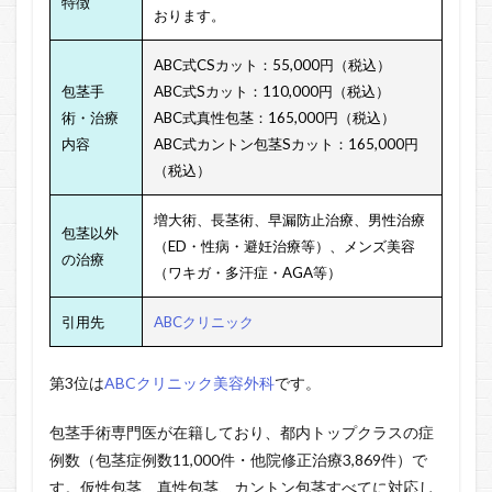
特徴
おります。
ABC式CSカット：55,000円（税込）
包茎手
ABC式Sカット：110,000円（税込）
術・治療
ABC式真性包茎：165,000円（税込）
内容
ABC式カントン包茎Sカット：165,000円
（税込）
増大術、
長茎術、
早漏防止治療、
男性治療
包茎以外
（ED・性病・避妊治療等）、
メンズ美容
の治療
（ワキガ・多汗症・AGA等）
引用先
ABCクリニック
第3位は
ABCクリニック美容外科
です。
包茎手術専門医が在籍しており、都内トップクラスの症
例数（包茎症例数11,000件・他院修正治療3,869件）で
す。仮性包茎、真性包茎、カントン包茎すべてに対応し