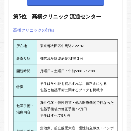
第5位
高橋クリニック
流通センター
高橋クリニックの詳細
所在地
東京都大田区中馬込2-22-16
最寄り駅
都営浅草線 馬込駅 徒歩３分
開院時間
月曜日～土曜日：午前9:00～12:00
学生は学生証を提示すれば、低料金になる
特徴
包茎と包茎手術に関するブログも掲載中
真性包茎・仮性包茎・他の医療機関で行なった
包茎手術・
包茎手術後の修正手術 12万円
治療内容
学生はすべて8万円
癌治療、前立腺肥大症、慢性前立腺炎・インポ