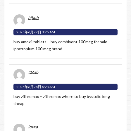
hjbqh
2025年6月22日 3:25 AM
buy amoxil tablets –
buy combivent 100mcg for sale
ipratropium 100 mcg brand
t16zb
2025年6月24日 6:23 AM
buy zithromax –
zithromax where to buy
bystolic 5mg
cheap
lqvxa