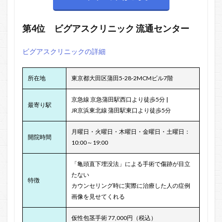
第4位
ビグアスクリニック
流通センター
ビグアスクリニックの詳細
所在地
東京都大田区蒲田5-28-2MCMビル7階
京急線 京急蒲田駅西口より徒歩5分 |
最寄り駅
JR京浜東北線 蒲田駅東口より徒歩5分
月曜日・火曜日・木曜日・金曜日・土曜日：
開院時間
10:00～19:00
「亀頭直下埋没法」による手術で傷跡が目立
たない
特徴
カウンセリング時に実際に治療した人の症例
画像を見せてくれる
仮性包茎手術 77,000円（税込）