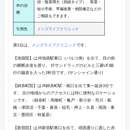
頭・陰茎増大（持続タイプ）、
長茎・
外の治
短小手術、早漏改善・他院修正などの
療
ご相談もできます。
引用先
メンズライフクリニック
第1位は、
メンズライフクリニック
です。
【池袋院】はJR池袋駅東口（パルコ側）を出て、目の前
の横断歩道を渡り、 1Fサンドラッグのビルと三菱UFJ銀
行の脇道を入った2軒目です。(サンシャイン通り)
【錦糸町院】はJR錦糸町駅・南口を出て東へ徒歩3分で
す。 次の地域からのアクセスには特に便利なロケーショ
ンです。 （錦糸町・馬喰町・亀戸・新小岩・市川・船
橋・津田沼・千葉・幕張・稲毛・押上・久喜・両国・東
京・墨田区・秋葉原）
【新宿院】はJR新宿駅東口を出て、靖国通りに面した赤