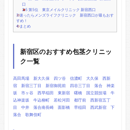
口
2.5
第5位 東京メイルクリニック 新宿西口
3
迷ったらメンズライフクリニック 新宿西口が最もおす
すめ！
4
まとめ
新宿区のおすすめ包茎クリニッ
ク一覧
高田馬場
新大久保
四ツ谷
信濃町
大久保
西新
宿
新宿三丁目
新宿御苑前
四谷三丁目
落合
神楽
坂
市ヶ谷
西早稲田
東新宿
曙橋
国立競技場
牛
込神楽坂
牛込柳町
若松河田
都庁前
西新宿五丁
目
中井
落合南長崎
面影橋
早稲田
西武新宿
下
落合
歌舞伎町