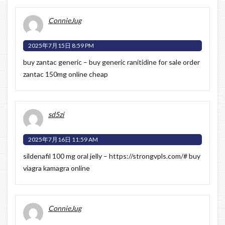
ConnieJug
2025年7月15日 8:59 PM
buy zantac generic –
buy generic ranitidine for sale
order
zantac 150mg online cheap
sd5zi
2025年7月16日 11:59 AM
sildenafil 100 mg oral jelly –
https://strongvpls.com/#
buy
viagra kamagra online
ConnieJug