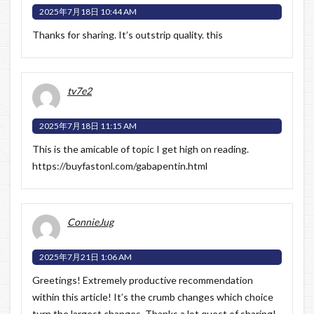
2025年7月18日 10:44 AM
Thanks for sharing. It’s outstrip quality.
this
tv7e2
2025年7月18日 11:15 AM
This is the amicable of topic I get high on reading.
https://buyfastonl.com/gabapentin.html
ConnieJug
2025年7月21日 1:06 AM
Greetings! Extremely productive recommendation
within this article! It’s the crumb changes which choice
turn the largest changes. Thanks a lot quest of sharing!