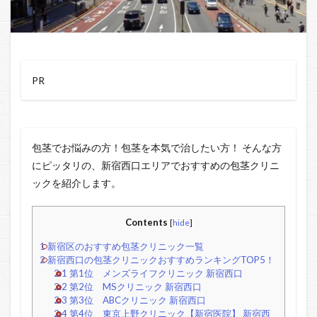
PR
包茎でお悩みの方！包茎を本気で治したい方！ そんな方
にピッタリの、新宿西口エリアでおすすめの包茎クリニ
ックを紹介します。
Contents
[
hide
]
1
新宿区のおすすめ包茎クリニック一覧
2
新宿西口の包茎クリニックおすすめランキングTOP5！
2.1
第1位 メンズライフクリニック 新宿西口
2.2
第2位 MSクリニック 新宿西口
2.3
第3位 ABCクリニック 新宿西口
2.4
第4位 東京上野クリニック【新宿医院】 新宿西