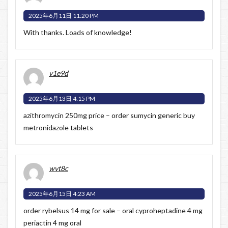
2025年6月11日 11:20 PM
With thanks. Loads of knowledge!
v1e9d
2025年6月13日 4:15 PM
azithromycin 250mg price –
order sumycin generic
buy
metronidazole tablets
wvt8c
2025年6月15日 4:23 AM
order rybelsus 14 mg for sale –
oral cyproheptadine 4 mg
periactin 4 mg oral