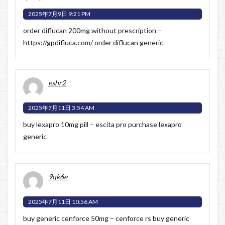
2025年7月9日 9:21 PM
order diflucan 200mg without prescription –
https://gpdifluca.com/
order diflucan generic
eshr2
2025年7月11日 3:54 AM
buy lexapro 10mg pill –
escita pro
purchase lexapro
generic
9qk6e
2025年7月11日 10:56 AM
buy generic cenforce 50mg –
cenforce rs
buy generic