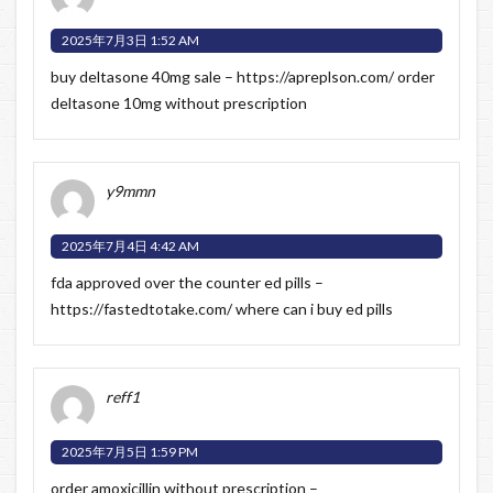
2025年7月3日 1:52 AM
buy deltasone 40mg sale –
https://apreplson.com/
order
deltasone 10mg without prescription
y9mmn
2025年7月4日 4:42 AM
fda approved over the counter ed pills –
https://fastedtotake.com/
where can i buy ed pills
reff1
2025年7月5日 1:59 PM
order amoxicillin without prescription –