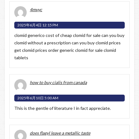
4mvyc
2025年6月4日 12:15 PM
clomid generico cost of cheap clomid for sale can you buy
clomid without a prescription
can you buy clomid prices
get clomid prices order generic clomid for sale clomid
tablets
how to buy cialis from canada
2025年6月10日 5:00 AM
This is the gentle of literature I in fact appreciate.
does flagyl leave a metallic taste