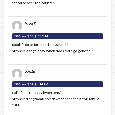
cenforce over the counter
hguw9
2025年7月12日 9:27 PM
tadalafil dose for erectile dysfunction –
https://ciltadgn.com/
when does cialis go generic
5qh1d
2025年7月14日 5:14 AM
cialis for pulmonary hypertension –
https://strongtadafl.com/#
what happens if you take 2
cialis