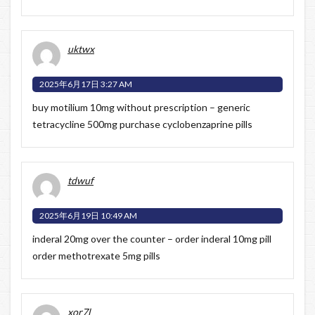
uktwx
2025年6月17日 3:27 AM
buy motilium 10mg without prescription –
generic
tetracycline 500mg
purchase cyclobenzaprine pills
tdwuf
2025年6月19日 10:49 AM
inderal 20mg over the counter –
order inderal 10mg pill
order methotrexate 5mg pills
xor7l