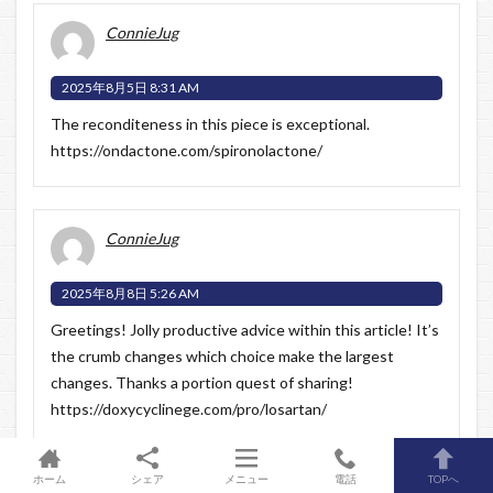
ConnieJug
2025年8月5日 8:31 AM
The reconditeness in this piece is exceptional.
https://ondactone.com/spironolactone/
ConnieJug
2025年8月8日 5:26 AM
Greetings! Jolly productive advice within this article! It’s
the crumb changes which choice make the largest
changes. Thanks a portion quest of sharing!
https://doxycyclinege.com/pro/losartan/
ホーム
シェア
メニュー
電話
TOPへ