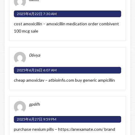
2025年6月22日 7:30 AM
cost amoxicillin –
amoxicillin medication
order combivent
100 mcg sale
06vya
2025年6月26日 6:07 AM
cheap amoxiclav –
atbioinfo.com
buy generic ampicillin
gp6fh
2025年6月27日 9:59 PM
purchase nexium pills –
https://anexamate.com/
brand