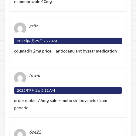
esomeprazole 40mg
gztjz
2025年6月29日 7:27 AM
coumadin 2mg price –
anticoagulant
hyzaar medication
fnwiu
2025年7月1日 5:11 AM
order mobic 7.5mg sale –
mobo sin
buy meloxicam
generic
6oe22