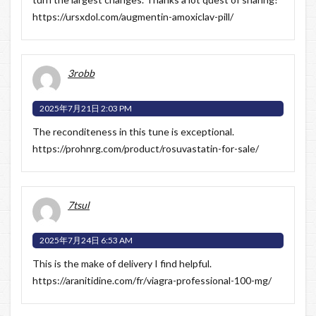
https://ursxdol.com/augmentin-amoxiclav-pill/
3robb
2025年7月21日 2:03 PM
The reconditeness in this tune is exceptional.
https://prohnrg.com/product/rosuvastatin-for-sale/
7tsul
2025年7月24日 6:53 AM
This is the make of delivery I find helpful.
https://aranitidine.com/fr/viagra-professional-100-mg/