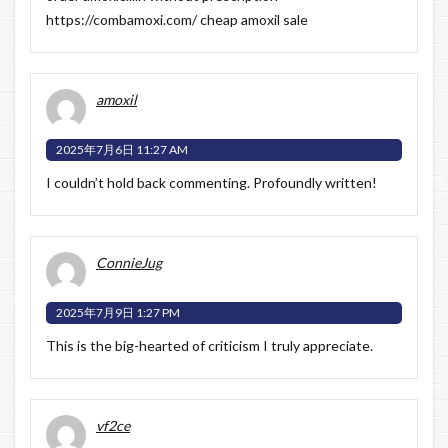
https://combamoxi.com/
cheap amoxil sale
amoxil
2025年7月6日 11:27 AM
I couldn’t hold back commenting. Profoundly written!
ConnieJug
2025年7月9日 1:27 PM
This is the big-hearted of criticism I truly appreciate.
vf2ce