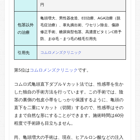
円
亀頭増大、男性器改造、ED治療、AGA治療（脱
包茎以外
毛症治療）、睾丸摘出術、ワセリン除去、傷跡
修正手術、糖尿病型包茎、高濃度ビタミンC癌予
の治療
防、まゆ毛・まつ毛の植毛引用先
引用先
コムロメンズクリニック
第5位は
コムロメンズクリニック
です。
コムロ式亀頭直下ダブルＶカット法では、性感帯を生か
した独自の手術方法を行っています。この手術では、陰
茎の裏側の包皮小帯をしっかり保護するように、亀頭の
直下を二重にＶカット（切開）するので、性感帯はその
ままで自然な形にすることができます。施術時間は60分
程度で手術跡も目立ちません。
尚、亀頭増大の手術は、現在、ヒアルロン酸などの注入