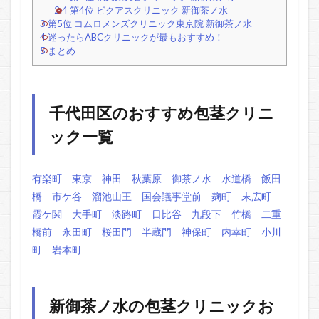
2.4
第4位 ビクアスクリニック 新御茶ノ水
3
第5位 コムロメンズクリニック東京院 新御茶ノ水
4
迷ったらABCクリニックが最もおすすめ！
5
まとめ
千代田区のおすすめ包茎クリニ
ック一覧
有楽町
東京
神田
秋葉原
御茶ノ水
水道橋
飯田
橋
市ケ谷
溜池山王
国会議事堂前
麹町
末広町
霞ケ関
大手町
淡路町
日比谷
九段下
竹橋
二重
橋前
永田町
桜田門
半蔵門
神保町
内幸町
小川
町
岩本町
新御茶ノ水の包茎クリニックお