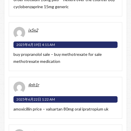
cyclobenzaprine 15mg generic
ix5x2
2025年6月19日 4:11 AM
buy propranolol sale –
buy methotrexate for sale
methotrexate medication
4nh1r
2025年6月22日 1:22 AM
amoxicillin price –
valsartan 80mg oral
ipratropium uk