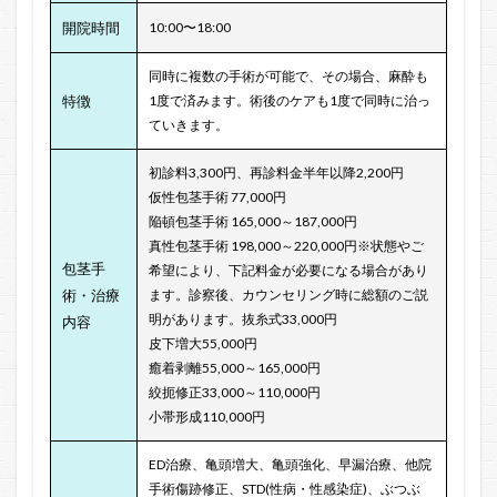
開院時間
10:00〜18:00
同時に複数の手術が可能で、その場合、麻酔も
特徴
1度で済みます。術後のケアも1度で同時に治っ
ていきます。
初診料3,300円、再診料金半年以降2,200円
仮性包茎手術 77,000円
陥頓包茎手術 165,000～187,000円
真性包茎手術 198,000～220,000円※状態やご
包茎手
希望により、下記料金が必要になる場合があり
術・治療
ます。診察後、カウンセリング時に総額のご説
明があります。抜糸式33,000円
内容
皮下増大55,000円
癒着剥離55,000～165,000円
絞扼修正33,000～110,000円
小帯形成110,000円
ED治療、亀頭増大、亀頭強化、早漏治療、他院
手術傷跡修正、STD(性病・性感染症)、ぶつぶ