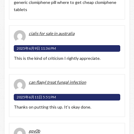
generic clomiphene pill where to get cheap clomiphene
tablets
cialis for sale in australia
2025年6月9日 11:36 PM
This is the kind of criticism I rightly appreciate.
can flagyl treat fungal infection
2025年6月11日 5:51 PM
Thanks on putting this up. It’s okay done.
gqv0b