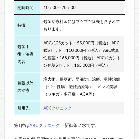
開院時間
10：00～20：00
包茎治療料金にはブツブツ除去も含まれて
特徴
おります。
ABC式CSカット：55,000円（税込）
ABC
包茎手
式Sカット：110,000円（税込）
ABC式真
術・治療
性包茎：165,000円（税込）
ABC式カント
内容
ン包茎Sカット：165,000円（税込）
増大術、
長茎術、
早漏防止治療、
男性治療
包茎以外
（ED・性病・避妊治療等）、
メンズ美容
の治療
（ワキガ・多汗症・AGA等）
引用先
ABCクリニック
第1位は
ABCクリニック
新御茶ノ水です。