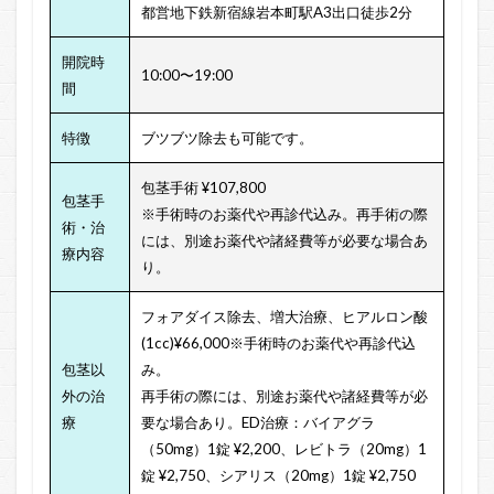
都営地下鉄新宿線岩本町駅A3出口徒歩2分
開院時
10:00〜19:00
間
特徴
ブツブツ除去も可能です。
包茎手術 ¥107,800
包茎手
※手術時のお薬代や再診代込み。再手術の際
術・治
には、別途お薬代や諸経費等が必要な場合あ
療内容
り。
フォアダイス除去、
増大治療、ヒアルロン酸
(1cc)¥66,000
※手術時のお薬代や再診代込
包茎以
み。
外の治
再手術の際には、別途お薬代や諸経費等が必
療
要な場合あり。
ED治療：
バイアグラ
（50mg）1錠 ¥2,200、
レビトラ（20mg）1
錠 ¥2,750、
シアリス（20mg）1錠 ¥2,750