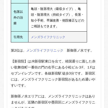
亀頭・陰茎増大（吸収タイプ）、
亀
包茎以
頭・陰茎増大（持続タイプ）、
長茎・
外の治
短小手術、早漏改善・他院修正などの
療
ご相談もできます。
引用先
メンズライフクリニック
第2位は、
メンズライフクリニック
新御茶ノ水です。
【新宿院】はJR新宿駅東口を出て、靖国通りに面した赤
い歌舞伎町一番街の門の右手にある小松ビル３F、１Fは
セブンイレブンです。各線新宿駅 徒歩3分です。 新宿区
には、メンズライフクリニック新宿院があるため通いや
すいです。
新御茶ノ水エリアには、メンズライフクリニックはあり
ませんが、近隣の新宿区や墨田区にメンズライフクリニ