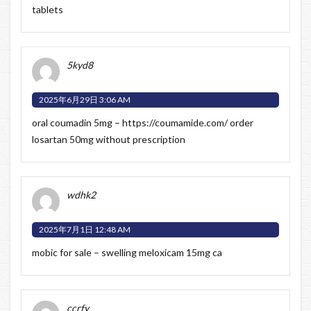
tablets
5kyd8
2025年6月29日 3:06 AM
oral coumadin 5mg –
https://coumamide.com/
order
losartan 50mg without prescription
wdhk2
2025年7月1日 12:48 AM
mobic for sale –
swelling
meloxicam 15mg ca
ccrfy