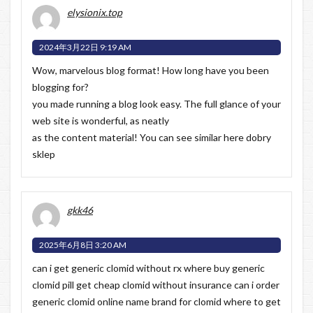
elysionix.top
2024年3月22日 9:19 AM
Wow, marvelous blog format! How long have you been
blogging for?
you made running a blog look easy. The full glance of your
web site is wonderful, as neatly
as the content material! You can see similar here
dobry
sklep
gkk46
2025年6月8日 3:20 AM
can i get generic clomid without rx where buy generic
clomid pill get cheap clomid without insurance
can i order
generic clomid online
name brand for clomid where to get