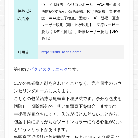
つ・イボ除去、シリコンボール、AGA(男性型脱
包茎以外
毛症)のお悩み、発毛治療、抜け毛治療、育毛治
療、AGA遺伝子検査、医療レーザー脱毛、医療
の治療
レーザー脱毛【顔・ヒゲ脱毛】、医療レーザー
脱毛【ボディ脱毛】、医療レーザー脱毛【VIO
脱毛】
引用先
https://akiba-mens.com/
第4位は
ビクアスクリニック
です。
ほかの患者様と顔を合わせることなく、完全個室のカウ
ンセリングルームに入ります。
こちらの包茎治療は亀頭直下埋没法です。余分な包皮を
切除し、切除部分の上側と亀頭直下を縫合しますので、
手術痕が目立ちにくく、失敗がほとんどないことから、
包茎手術にありがちなツートンカラーになる心配がない
というメリットがあります。
亀頭直下埋没法の施術時間は、およそ30～50分程度で、