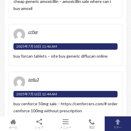
cheap generic amoxicillin –
amoxicillin sale
where can i
buy amoxil
crfxe
2025年7月10日 11:46 AM
buy forcan tablets –
site
buy generic diflucan online
io4u3
2025年7月12日 12:44 AM
buy cenforce 50mg sale –
https://cenforcers.com/#
order
cenforce 100mg without prescription
ホーム
シェア
メニュー
電話
TOPへ