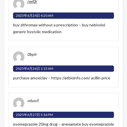
rwl0r
2025年6月24日 4:20 AM
buy zithromax without a prescription –
buy nebivolol
generic
bystolic medication
0bplr
2025年6月26日 1:13 AM
purchase amoxiclav –
https://atbioinfo.com/
acillin price
o6uo5
2025年6月27日 5:36 PM
esomeprazole 20mg drug –
anexamate
buy esomeprazole