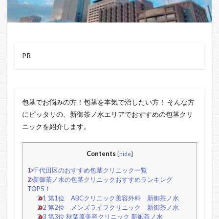
PR
包茎でお悩みの方！包茎を本気で治したい方！ そんな方
にピッタリの、新御茶ノ水エリアでおすすめの包茎クリ
ニックを紹介します。
Contents
[
hide
]
1
千代田区のおすすめ包茎クリニック一覧
2
新御茶ノ水の包茎クリニックおすすめランキング
TOP5！
2.1
第1位 ABCクリニック美容外科 新御茶ノ水
2.2
第2位 メンズライフクリニック 新御茶ノ水
2.3
第3位 秋葉原美容クリニック 新御茶ノ水