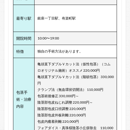
最寄り駅
銀座一丁目駅、有楽町駅
開院時間
10:00〜19:00
特徴
独自の手術方法があります。
亀頭直下ダブルＶカット法（仮性包茎）（コム
ロオリジナル施術）オススメ 220,000円
亀頭直下ダブルＶカット法（陥頓包茎） 330,000
円
クランプ法（無血環状切開法） 110,000円
包茎手
包茎術後修正 330,000円～
術・治療
陰茎部包皮ねじれ調整 220,000円～
内容
陰茎部包皮口径調整 220,000円
陰茎部包皮外板剥離 220,000円
包皮内癒着剥離 220,000円
フォアダイス・真珠様陰茎小丘疹除去 110,000