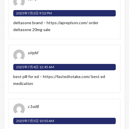
2025年7月2日 9:52 PM
deltasone brand –
https://apreplson.com/
order
deltasone 20mg sale
uiqdd
2025年7月4日 12:45 AM
best pill for ed –
https://fastedtotake.com/
best ed
medication
c1vd8
2025年7月5日 10:50 AM