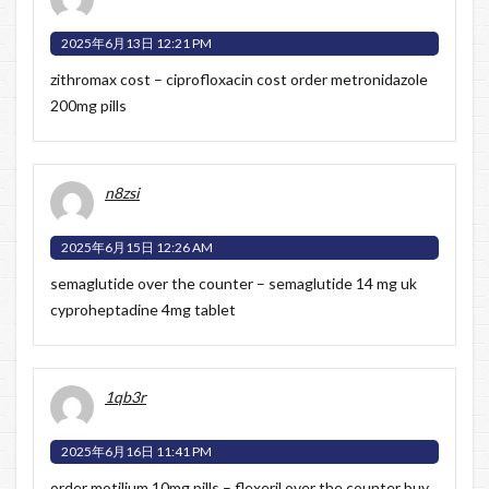
2025年6月13日 12:21 PM
zithromax cost –
ciprofloxacin cost
order metronidazole
200mg pills
n8zsi
2025年6月15日 12:26 AM
semaglutide over the counter –
semaglutide 14 mg uk
cyproheptadine 4mg tablet
1qb3r
2025年6月16日 11:41 PM
order motilium 10mg pills –
flexeril over the counter
buy