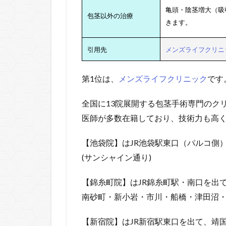
亀頭・陰茎増大（吸
包茎以外の治療
きます。
引用先
メンズライフクリニ
第1位は、
メンズライフクリニック
です
全国に13院展開する包茎手術専門のク
医師が多数在籍しており、技術力も高
【池袋院】はJR池袋駅東口（パルコ側）
(サンシャイン通り)
【錦糸町院】はJR錦糸町駅・南口を出
南砂町・新小岩・市川・船橋・津田沼
【新宿院】はJR新宿駅東口を出て、靖