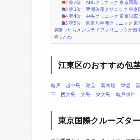
2.2
第2位 ABCクリニック 東京国
2.3
第3位 豊洲佐藤クリニック 東京
2.4
第4位 中央クリニック 東京国際
2.5
第5位 東京八重洲クリニック 
3
迷ったらメンズライフクリニックが最
4
まとめ
江東区のおすすめ包
亀戸
越中島
潮見
新木場
東雲
下
西大島
大島
東大島
亀戸水神
東京国際クルーズター