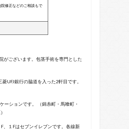
他院修正などのご相談もで
3院がございます。包茎手術を専門とした
菱UFJ銀行の脇道を入った2軒目です。
ケーションです。 （錦糸町・馬喰町・
原）
F、１Fはセブンイレブンです。各線新