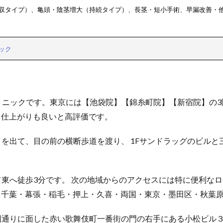
収タイプ）、
亀頭・陰茎増大（持続タイプ）、
長茎・短小手術、早漏改善・
ック
。
リニックです。東京には【池袋院】【錦糸町院】【新宿院】の
く仕上がりも良いと高評価です。
を出て、目の前の横断歩道を渡り、 1Fサンドラッグのビルと三
て東へ徒歩3分です。 次の地域からのアクセスには特に便利なロ
・千葉・幕張・稲毛・押上・久喜・両国・東京・墨田区・秋葉
国通りに面した赤い歌舞伎町一番街の門の右手にある小松ビル３