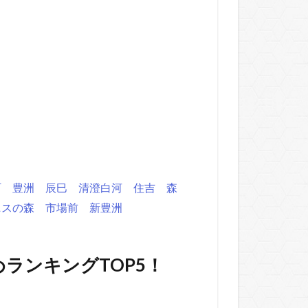
町
豊洲
辰巳
清澄白河
住吉
森
ニスの森
市場前
新豊洲
ランキングTOP5！