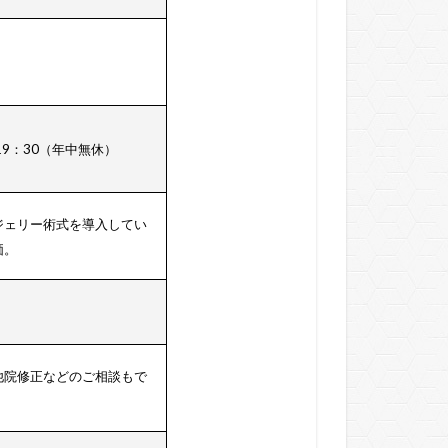
19：30（年中無休）
ジェリー術式を導入してい
価。
他院修正などのご相談もで