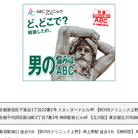
京都新宿区下落合1丁目22番1号 スタンダードビル9F
【BOSSクリニック上野
京都千代田区鍛冶町2丁目7番2号 神田駅前ビル6F
【立川院】東京都立川市錦町
新宿駅南口 徒歩5分
【BOSSクリニック上野】JR上野駅 徒歩1分
【神田院】J