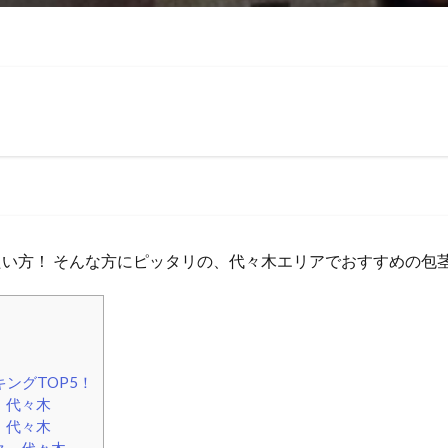
い方！ そんな方にピッタリの、代々木エリアでおすすめの包
ングTOP5！
 代々木
 代々木
ク 代々木