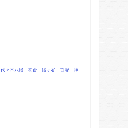
代々木八幡
初台
幡ヶ谷
笹塚
神