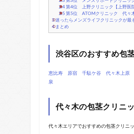
2.4
第4位 上野クリニック【上野医
2.5
第5位 ATOMクリニック 代々
3
迷ったらメンズライフクリニックが最
4
まとめ
渋谷区のおすすめ包
恵比寿
原宿
千駄ケ谷
代々木上原
泉
代々木の包茎クリニッ
代々木エリアでおすすめの包茎クリニ