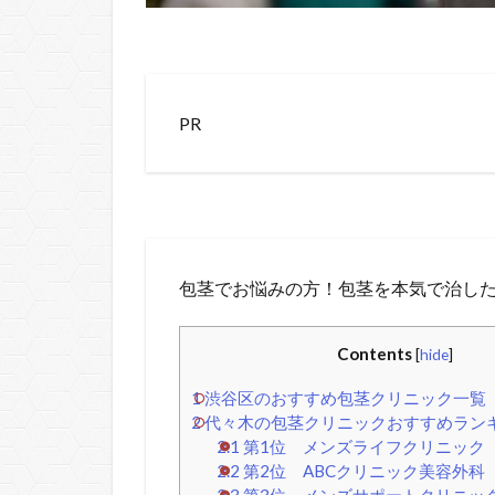
PR
包茎でお悩みの方！包茎を本気で治した
Contents
[
hide
]
1
渋谷区のおすすめ包茎クリニック一覧
2
代々木の包茎クリニックおすすめランキ
2.1
第1位 メンズライフクリニック
2.2
第2位 ABCクリニック美容外科
2.3
第3位 メンズサポートクリニッ